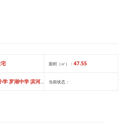
住宅
47.55
面积（㎥）：
 罗湖中学 滨河实验中学*初
当前状态：