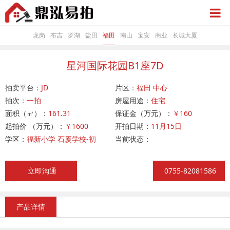
龙岗
布吉
罗湖
盐田
福田
南山
宝安
商业
长城大厦
星河国际花园B1座7D
拍卖平台：
JD
片区：
福田 中心
拍次：
一拍
房屋用途：
住宅
面积（㎥）：
161.31
保证金（万元）：
￥160
起拍价 （万元）：
￥1600
开拍日期：
11月15日
学区：
福新小学 石厦学校-初
当前状态：
立即沟通
0755-82081586
产品详情