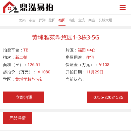
龙岗
布吉
罗湖
盐田
福田
南山
宝安
商业
长城大厦
黄埔雅苑翠悠园1-3栋3-5G
拍卖平台：
TB
片区：
福田 中心
拍次：
新二拍
房屋用途：
住宅
面积（㎥）：
126.51
保证金（万元）：
￥108
起拍价 （万元）：
￥1080
开拍日期：
11月29日
学区：
黄埔学校*小/初
当前状态：
立即沟通
0755-82081586
产品详情