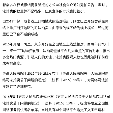
都会以在权威报纸提前登报的方式向社会公众通知竞拍公告。当时，
法拍房的数量并不是很多，信息宣传的方式也比较少。
自
年起，随着线上购物模式的迅速崛起，阿里巴巴开始尝试在网
2013
络上推广浙江地区的司法拍卖，由原来的线下转为线上模式。经过阿
里巴巴平台不断的成熟
年开始，阿里、京东开始在全国地区上线法拍房。而每年的“双十
2016
一、双十二”购物狂欢节，法拍房也被平台列为重点的宣传对象，推出
多套热门房源，引起人们的关注，法拍房围观人数也因此达到了前所
未有的高度。
更高人民法院于
年
月
日发布了《更高人民法院关于人民法院网
2016
8
2
络司法拍卖若干问题的规定》（法释〔
〕
号），对网络司法拍
2016
18
卖制订了详细规范。
年
月更高人民法院正式公布《更高人民法院关于人民法院网络司
2016
8
法拍卖若干问题的规定》（法释〔
〕
号），提出将建立全国性
2016
18
网络服务提供者名单库。当时共有
个网络平台递交了入围申请材
48