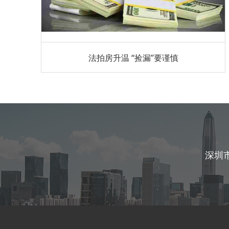
法拍房升温 “捡漏”要谨慎
深圳