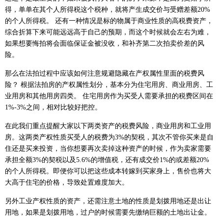
得，单单在其个人所得税这个税种，就将产生成交价与受赠差额20%
的个人所得税。 还有一种情况是标的物属于商业性质的高税费资产，
综合折算下来可能远远高于自己的预期，而这个时候就会左右为难，
如果想要悔拍将会面临保证金被没收，和补齐第二次拍卖价差的风
险。
那么在法拍过程中应该如何注意规避隐藏在产权属性里面的税费风
险？ 根据法拍房的产权属性划分，基本分为住宅用房、商业用房、工
业用房和其他用房四类。 住宅用房作为买受人需要承担的税费区间在
1%-3%之间，相对比较好把控。
在此我们重点提醒大家以下两类资产的税费风险，商业用房和工业用
房。这两类产权性质买受人的税费为3%的契税，其次不管你买来是自
住还是买来投资，当你想要再次卖掉这种资产的时候，作为卖家需要
承担全额3%的契税以及5.6%的增值税，还有成交价1%的或差额20%
的个人所得税。即便你可以把这些成本转嫁到买家身上，售价也将大
大高于住宅的价格，导致处置难度加大。
另外工业产权性质的资产，还需注意土地的性质是划拨用地还是出让
用地，如果是划拨用地，过户的时候需要先缴纳巨额的土地出让金。